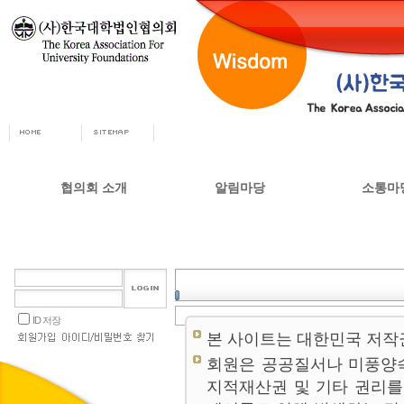
협의회 소개
알림마당
소통마
회장인사
공지사항
자유게시
사무총장
협의회 정책자료
상담실
협의회 연혁
언론 소식
갤러리
설립목적 및 주요사업
교육부 주요정책
ID 저장
협의회 정관
본 사이트는 대한민국 저작
오시는길
회원은 공공질서나 미풍양
지적재산권 및 기타 권리를