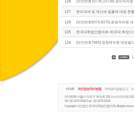
128
[의안번호10736,10738] 권인숙의원 
127
분리과세 및 재산세 일몰제 대응 현황 알
126
[의안번호8374,8375] 윤영덕의원 대
125
한국대학법인협의회 제10대 회장으로 
124
[의안번호7965] 정청래의원 대표발의
1
HOME
개인정보처리방침
저작권지침및신고
우) 04156 서울시 마포구 독막로 331 마스터즈타워 10
Tel :
02-3275-5031
Fax :
02-3275-5034
Copyright 사단법인 한국대학법인협의회.All rights reserv