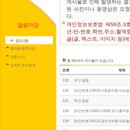
게시물로 인해 발생하는 결
된 사진이나 동영상은 요
다.
개인정보보호법 제59조.3
알림마당
년-반-번호,학번,주소,혈액
글(글, 텍스트, 이미지 등
공지사항
협의회 정책자료
언론 소식
총
개의 게시물이 있습니다.
203
교육부 주요정책
번호
제목
133
부고 알림
132
[의안번호12854] 서동용의원 대표발의
131
부고 알림
130
[의안번호11606,11608] 유기홍의원 
129
[의안번호10813] 권인숙의원 대표발의