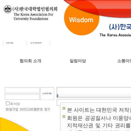
협의회 소개
알림마당
소통마
회장인사
공지사항
자유게시
사무총장
협의회 정책자료
상담실
협의회 연혁
언론 소식
갤러리
설립목적 및 주요사업
교육부 주요정책
ID 저장
협의회 정관
본 사이트는 대한민국 저작
오시는길
회원은 공공질서나 미풍양
지적재산권 및 기타 권리를