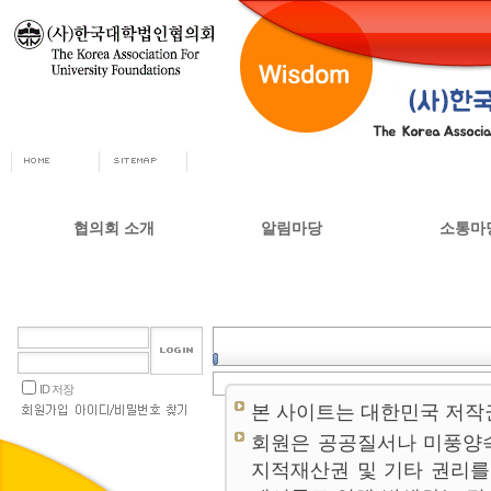
협의회 소개
알림마당
소통마
회장인사
공지사항
자유게시
사무총장
협의회 정책자료
상담실
협의회 연혁
언론 소식
갤러리
설립목적 및 주요사업
교육부 주요정책
ID 저장
협의회 정관
본 사이트는 대한민국 저작
오시는길
회원은 공공질서나 미풍양
지적재산권 및 기타 권리를