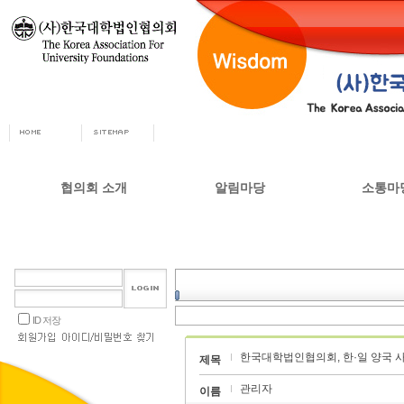
협의회 소개
알림마당
소통마
회장인사
공지사항
자유게시
사무총장
협의회 정책자료
상담실
협의회 연혁
언론 소식
갤러리
설립목적 및 주요사업
교육부 주요정책
ID 저장
협의회 정관
한국대학법인협의회, 한·일 양국 
오시는길
제목
관리자
이름