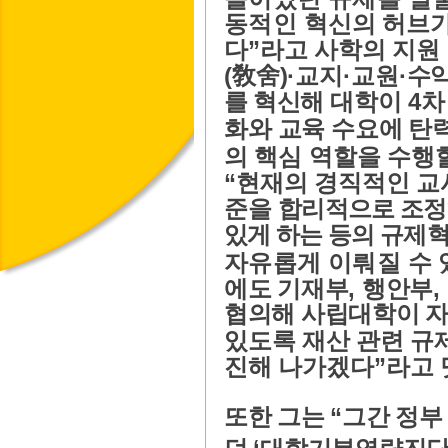
동적인
혁신의 허브가
”
다
라고 사학의 지원
(
)·
·
·
敎舍
교지
교원
수
4
를
혁신해 대학이
차
화와 교육 수요에
탄
의 핵심 역할을 수행
“
현재의 경직적인 교
준을
합리적으로 조
있게 하는 등의 규제
자유롭게 이뤄질 수 
,
,
에도 기재부
행안부
협의해 사립대학이
자
있도록 재산 관련 규
”
진해 나가겠다
라고
“
또한 그는
그간 정부