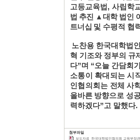
,
고등교육법
사립학교
법 추진
▲
대학 법인 
트너십
및 수평적 협
노찬용 한국대학법
혁 기조와 정부의 규
”
“
다
며
오늘 간담회
소통이 확대되는 시
인협의회는
전체 사
올바른 방향으로 성공
”
.
력하겠다
고 말했다
첨부파일
보도자료_한국대학법인협의회 교육부장관과