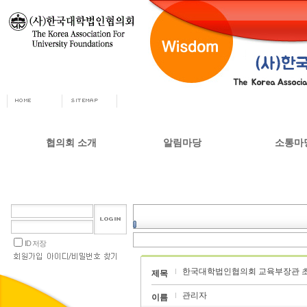
협의회 소개
알림마당
소통마
회장인사
공지사항
자유게시
사무총장
협의회 정책자료
상담실
협의회 연혁
언론 소식
갤러리
설립목적 및 주요사업
교육부 주요정책
ID 저장
협의회 정관
한국대학법인협의회 교육부장관 초
오시는길
제목
관리자
이름