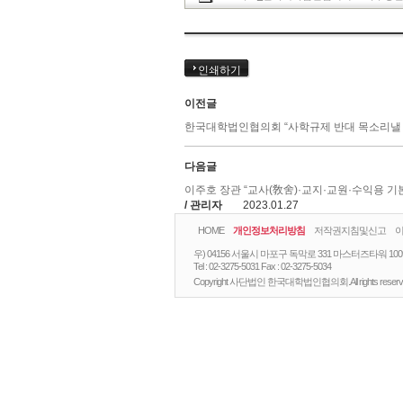
인쇄하기
이전글
한국대학법인협의회 “사학규제 반대 목소리낼 
다음글
이주호 장관 “교사(敎舍)·교지·교원·수익용 
/ 관리자
2023.01.27
HOME
개인정보처리방침
저작권지침및신고
우) 04156 서울시 마포구 독막로 331 마스터즈타워 10
Tel :
02-3275-5031
Fax :
02-3275-5034
Copyright 사단법인 한국대학법인협의회.All rights reserv