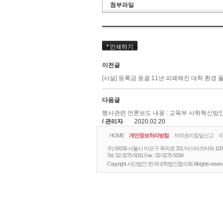
첨부파일
인쇄하기
이전글
[사설] 등록금 동결 11년 피폐해진 대학 환경 
다음글
행사관련 언론보도 내용 : 교육부 사학혁신방
/ 관리자
2020.02.20
HOME
개인정보처리방침
저작권지침및신고
우) 04156 서울시 마포구 독막로 331 마스터즈타워 10
Tel :
02-3275-5031
Fax :
02-3275-5034
Copyright 사단법인 한국대학법인협의회.All rights reserv