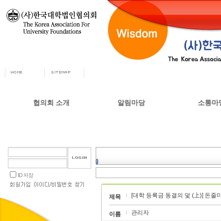
협의회 소개
알림마당
소통마
회장인사
공지사항
자유게시
사무총장
협의회 정책자료
상담실
협의회 연혁
언론 소식
갤러리
설립목적 및 주요사업
교육부 주요정책
ID 저장
협의회 정관
[대학 등록금 동결의 덫 (上)] 돈줄
오시는길
제목
관리자
이름