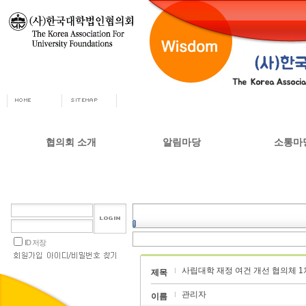
협의회 소개
알림마당
소통마
회장인사
공지사항
자유게시
사무총장
협의회 정책자료
상담실
협의회 연혁
언론 소식
갤러리
설립목적 및 주요사업
교육부 주요정책
ID 저장
협의회 정관
사립대학 재정 여건 개선 협의체 1
오시는길
제목
관리자
이름