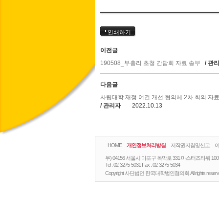
인쇄하기
이전글
190508_부총리 초청 간담회 자료 송부
/ 관
다음글
사립대학 재정 여건 개선 협의체 2차 회의 자
/ 관리자
2022.10.13
HOME
개인정보처리방침
저작권지침및신고
우) 04156 서울시 마포구 독막로 331 마스터즈타워 10
Tel :
02-3275-5031
Fax :
02-3275-5034
Copyright 사단법인 한국대학법인협의회.All rights reserv