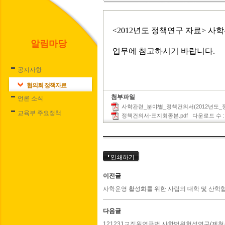
<2012년도 정책연구 자료>
사학
알림마당
업무에 참고하시기 바랍니다.
공지사항
협의회 정책자료
첨부파일
언론 소식
사학관련_분야별_정책건의서(2012년도_정
교육부 주요정책
정책건의서-표지최종본.pdf
다운로드 수 : [ 
인쇄하기
이전글
사학운영 활성화를 위한 사립의 대학 및 산학
다음글
121231교직원연금법,사학법위헌성연구(제철