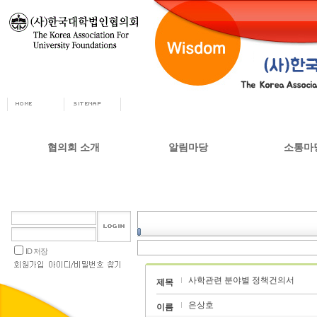
협의회 소개
알림마당
소통마
회장인사
공지사항
자유게시
사무총장
협의회 정책자료
상담실
협의회 연혁
언론 소식
갤러리
설립목적 및 주요사업
교육부 주요정책
ID 저장
협의회 정관
사학관련 분야별 정책건의서
오시는길
제목
은상호
이름