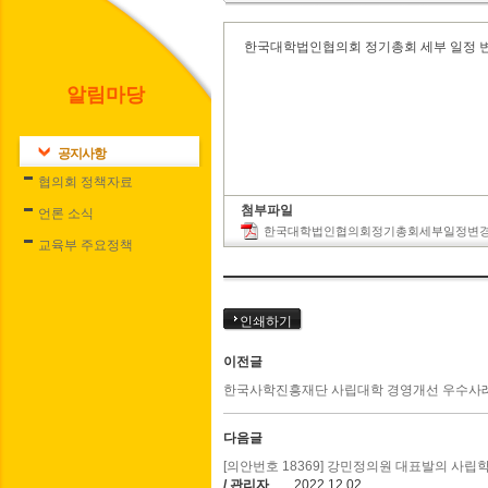
한국대학법인협의회 정기총회 세부 일정 
알림마당
공지사항
협의회 정책자료
첨부파일
언론 소식
한국대학법인협의회정기총회세부일정변경알
교육부 주요정책
인쇄하기
이전글
한국사학진흥재단 사립대학 경영개선 우수사례 공모전
다음글
[의안번호 18369] 강민정의원 대표발의 사
/ 관리자
2022.12.02