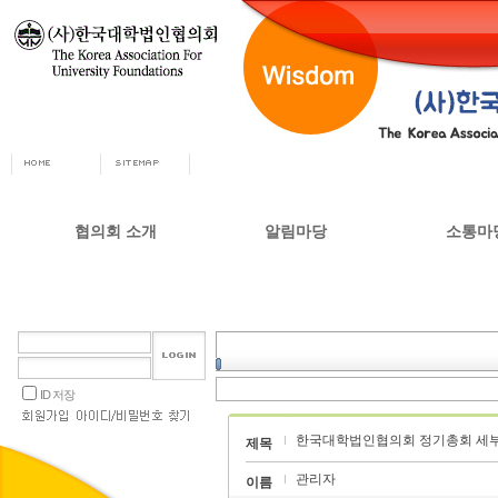
협의회 소개
알림마당
소통마
회장인사
공지사항
자유게시
사무총장
협의회 정책자료
상담실
협의회 연혁
언론 소식
갤러리
설립목적 및 주요사업
교육부 주요정책
ID 저장
협의회 정관
한국대학법인협의회 정기총회 세부
오시는길
제목
관리자
이름