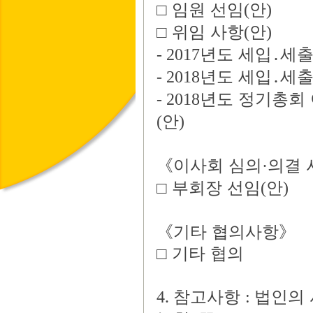
□
임원 선임
안
(
)
□
위임 사항
안
(
)
년도 세입
․
세출
- 2017
년도 세입
․
세출
- 2018
년도 정기총회 
- 2018
안
(
)
《
이사회 심의
의결 
·
□
부회장 선임
안
(
)
《
기타 협의사항
》
□
기타 협의
참고사항
법인의
4.
: