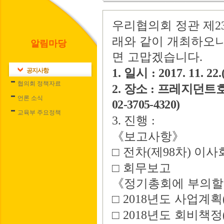
우리협의회 정관 제
2
래와 같이 개최하오니
알림마당
면 고맙겠습니다
.
일시
1.
:
2017. 11. 22.
공지사항
협의회 정책자료
장소
프레지던트
2.
:
언론 소식
02-3705-4320)
교육부 주요정책
진행
3.
:
《
보고사항
》
□
전차
제
차
이사
(
98
)
□
회무보고
《
정기
총회에 부의할
□
년도 사업계획
2018
□
년도 회비책정
2018