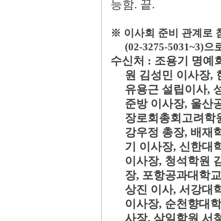
능함
끝
.
.
※
이사회 준비 관계로
(02-3275-5031~3)
으
수신처
:
조용기 명예
원 김성민 이사장
,
유용근 설립이사
,
준방 이사장
,
울산
장로회총회고려학
강우정 총장
,
배재학
기 이사장
,
신한대학
이사장
,
청석학원 
장
,
포항공과대학교
상진 이사
,
서강대학
이사장
,
순천향대학
사장
,
삼일학원 서