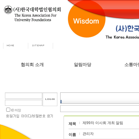
협의회 소개
알림마당
소통마
회장인사
공지사항
자유게시
사무총장
협의회 정책자료
상담실
협의회 연혁
언론 소식
갤러리
설립목적 및 주요사업
교육부 주요정책
ID 저장
협의회 정관
제99차 이사회 개최 알림
오시는길
제목
관리자
이름