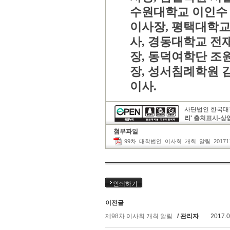
수원대학교 이인수
이사장
,
평택대학교
사
,
경동대학교 전
장
,
동덕여학단 조
장
,
성서침례학원 
이사
.
사단법인 한국대
리'
출처표시-상
첨부파일
99차_대학법인_이사회_개최_알림_2017112
인쇄하기
이전글
제98차 이사회 개최 알림
/ 관리자
2017.0