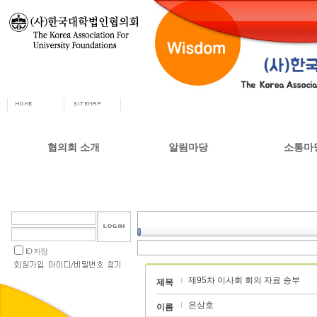
협의회 소개
알림마당
소통마
회장인사
공지사항
자유게시
사무총장
협의회 정책자료
상담실
협의회 연혁
언론 소식
갤러리
설립목적 및 주요사업
교육부 주요정책
ID 저장
협의회 정관
제95차 이사회 회의 자료 송부
오시는길
제목
은상호
이름