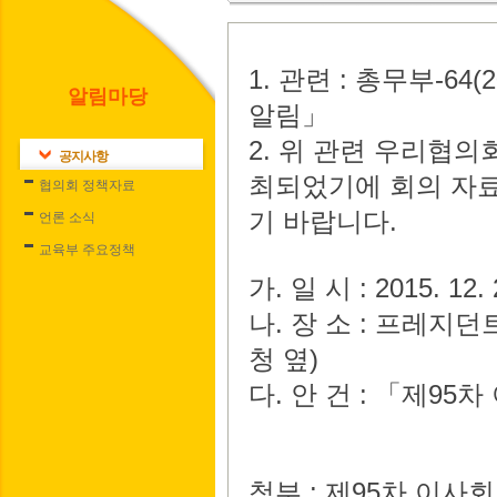
1.
관련
:
총무부
-64(
알림마당
알림
」
2.
위 관련 우리협의
공지사항
최되었기에 회의 자
협의회 정책자료
기 바랍니다
.
언론 소식
교육부 주요정책
가
.
일 시
: 2015. 12. 
나
.
장 소
:
프레지던
청 옆
)
다
.
안 건
:
「
제
95
차
첨부
:
제
95
차 이사