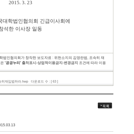
2015. 3. 23
국대학법인협의회 긴급이사회에
참석한 이사장 일동
학법인협의회가 창작한 보도자료 : 위헌소지의 김영란법, 조속히 재
물은
'공공누리'
출처표시-상업적이용금지-변경금지
조건에 따라 이용
속히재입법하라.hwp
다운로드 수 : [ 63 ]
목록
015.03.13