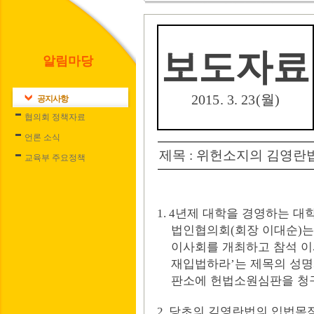
보도자료
알림마당
2015. 3. 23(
월
)
공지사항
협의회 정책자료
언론 소식
제목
:
위헌소지의 김영란
교육부 주요정책
년제 대학을 경영하는 대
1. 4
법인협의회
회장 이대순
(
)
이사회를 개최하고 참석 이
재입법하라
는 제목의 성
’
판소에 헌법소원심판을 청
당초의 김영란법의 입법목
2.