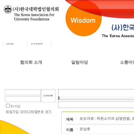
협의회 소개
알림마당
소통마
회장인사
공지사항
자유게시
사무총장
협의회 정책자료
상담실
협의회 연혁
언론 소식
갤러리
설립목적 및 주요사업
교육부 주요정책
ID 저장
협의회 정관
보도자료 : 위헌소지의 김영란법, 
오시는길
제목
은상호
이름