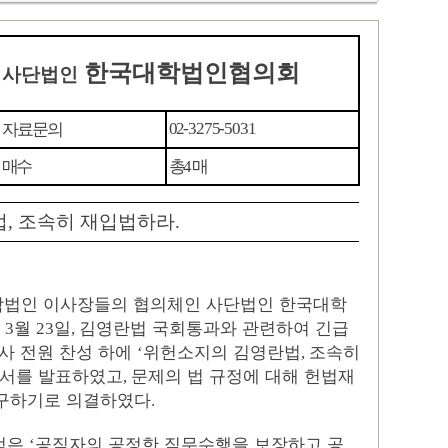
한국대학법인협의회
사단법인
자
료문의
0
2-3275-5031
매수
총
매
4
법
,
조속히 재입법하라
.
학법인 이사장들의 협의체인 사단법인 한국대학
는
월
일
김영란법 국회통과와 관련하여 긴급
3
23
,
사 전원 찬성 하에
위헌소지의 김영란법
조속히
‘
,
명서를 발표하였고
문제의 법 규정에 대해 헌법재
,
구하기로 의결하였다
.
적은
공직자의 공정한 직무수행을 보장하고 공
‘