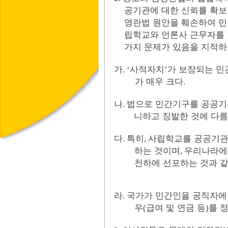
공기관에 대한 신뢰를 확보
영란법 원안을 훼손하여 
립학교와 언론사 근무자를
가지 문제가 있음을 지적
가
사적자치
가 보장되는 민
. ‘
’
가 매우 크다
.
나
법으로 민간기구를 공공기
.
니하고 징발한 것에 다름
다
특히
사립학교를 공공기관
.
,
하는 것이며
우리나라에
,
천하에 선포하는 것과 
라
국가가 민간인을 공직자에
.
우
급여 및 연금 등
를 
(
)