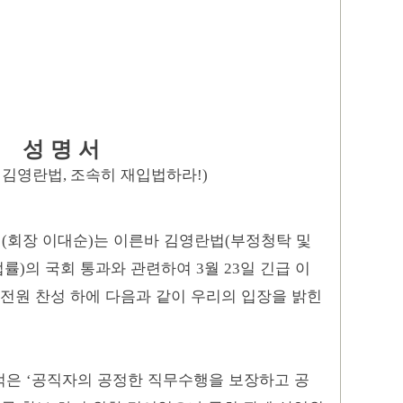
성 명 서
 김영란법
조속히 재입법하라
,
!)
회
회장 이대순
는 이른바 김영란법
부정청탁 및
(
)
(
법률
의 국회 통과와 관련하여
월
일 긴급 이
)
3
23
전원 찬성 하에 다음과 같이 우리의 입장을 밝힌
적은
공직자의 공정한 직무수행을 보장하고 공
‘