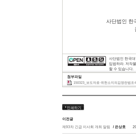
사단법인 한
사단법인 한국대
입법하라. 저작
할 수 있습니다.
첨부파일
150323_보도자료-위헌소지의김영란법조
인쇄하기
이전글
제93차 긴급 이사회 개최 알림
/ 은상호
2