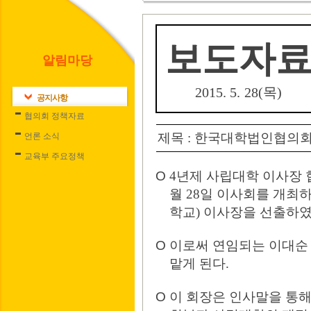
보도자
알림마당
2015. 5. 28(
목
)
공지사항
협의회 정책자료
제목
:
한국대학법인협의
언론 소식
교육부 주요정책
Ο
4
년제 사립대학 이사장
월
28
일 이사회를 개최하
학교
)
이사장을 선출하
Ο
이로써 연임되는 이대순
맡게 된다
.
Ο
이 회장은 인사말을 통