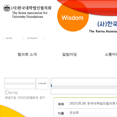
협의회 소개
알림마당
소통마
회장인사
공지사항
자유게시
사무총장
협의회 정책자료
상담실
협의회 연혁
언론 소식
갤러리
설립목적 및 주요사업
교육부 주요정책
ID 저장
협의회 정관
2015.05.28. 한국대학법인협의
오시는길
제목
은상호
이름