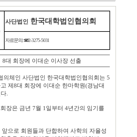
료
한국대학법인협의회
사단법인
자
료문의
:
☎
0
2-3275-5031
회
8
대 회장에 이대순 이사장 선출
 협의체인 사단법인 한국대학법인협의회는
5
고 제
8
대 회장에 이대순 한마학원
(
경남대
였다
.
 회장은 금년
7
월
1
일부터
4
년간의 임기를
해 앞으로 회원들과 단합하여 사학의 자율성