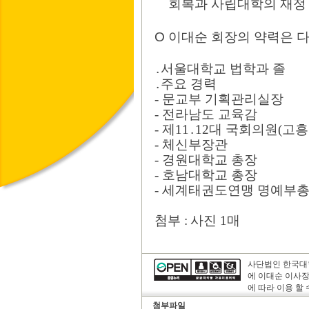
회복과 사립대학의 재정
Ο
이대순 회장의 약력은 
․
서울대학교 법학과 졸
․
주요 경력
-
문교부 기획관리실장
-
전라남도 교육감
-
제
11
․
12
대 국회의원
(
고흥
-
체신부장관
-
경원대학교 총장
-
호남대학교 총장
-
세계태권도연맹 명예부
첨부
:
사진
1
매
사단법인 한국대학
에 이대순 이사
에 따라 이용 할 
첨부파일