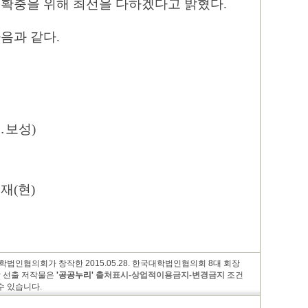
 확충을 위해 최선을 다하겠다고 밝혔다
.
다음과 같다
.
․
보성
)
총재
(
현
)
법인협의회가 창작한 2015.05.28. 한국대학법인협의회 8대 회장
장 선출 저작물은
'공공누리'
출처표시-상업적이용금지-변경금지
조건
수 있습니다.