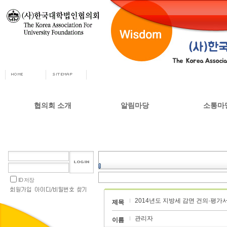
협의회 소개
알림마당
소통마
회장인사
공지사항
자유게시
사무총장
협의회 정책자료
상담실
협의회 연혁
언론 소식
갤러리
설립목적 및 주요사업
교육부 주요정책
ID 저장
협의회 정관
2014년도 지방세 감면 건의·평가
오시는길
제목
관리자
이름