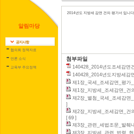
2014년도 지방세 감면 건의·평가서 입니다
알림마당
공지사항
협의회 정책자료
첨부파일
언론 소식
140428_2014년도조세감면
교육부 주요정책
140428_2014년도지방세감
제1장_국세_조세감면_평가_및_건
제1장_지방세_조세감면_건의서(
제2장_별첨_국세_조세감면_건의
]
제2장_지방세_조세감면_건의서(
[ 69 ]
제3장_관련_세법조문_발췌내용(1
제3장_지방세_관련_법령_현황(1