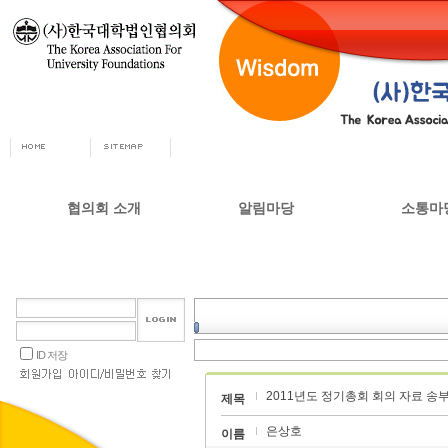
협의회 소개
알림마당
소통마
회장인사
공지사항
자유게시
사무총장
협의회 정책자료
상담실
협의회 연혁
언론 소식
갤러리
설립목적 및 주요사업
교육부 주요정책
ID 저장
협의회 정관
2011년도 정기총회 회의 자료 송
오시는길
제목
은상호
이름