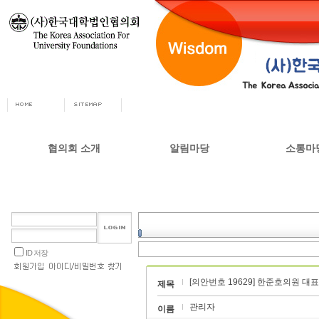
협의회 소개
알림마당
소통마
회장인사
공지사항
자유게시
사무총장
협의회 정책자료
상담실
협의회 연혁
언론 소식
갤러리
설립목적 및 주요사업
교육부 주요정책
ID 저장
협의회 정관
[의안번호 19629] 한준호의원 
오시는길
제목
관리자
이름