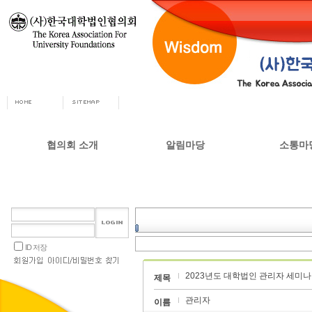
협의회 소개
알림마당
소통마
회장인사
공지사항
자유게시
사무총장
협의회 정책자료
상담실
협의회 연혁
언론 소식
갤러리
설립목적 및 주요사업
교육부 주요정책
ID 저장
협의회 정관
2023년도 대학법인 관리자 세미나
오시는길
제목
관리자
이름