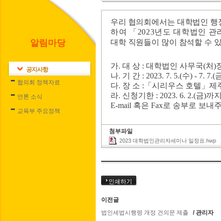
우리 협의회에서는 대학법인 행
하여
「
2023
년도 대학법인 관
알림마당
대학 직원들이 많이 참석할 수 
가
.
대 상
:
대학법인 사무국
(
처
)
공지사항
나
.
기 간
: 2023. 7. 5.(
수
) - 7. 7.(
협의회 정책자료
다
.
장 소
:
「
시리우스 호텔
」
제
라
.
신청기한
: 2023. 6. 2.(
금
)
까지
언론 소식
E-mail
혹은
Fax
로 송부로 보내
교육부 주요정책
첨부파일
2023 대학법인관리자세미나 일정표.hwp
다
인쇄하기
이전글
법인세법시행령 개정 건의문 제출
/ 관리자