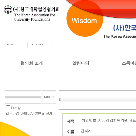
협의회 소개
알림마당
소통마
회장인사
공지사항
자유게시
사무총장
협의회 정책자료
상담실
협의회 연혁
언론 소식
갤러리
설립목적 및 주요사업
교육부 주요정책
ID 저장
협의회 정관
[의안번호 18382] 김병욱의원 
오시는길
제목
관리자
이름