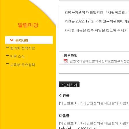
김병욱의원이 대표발의한 「사립학교법」일
의견을 2022. 12. 2. 국회 교육위원회에
알림마당
자세한 내용은 첨부 파일을 참고해 주시기
공지사항
협의회 정책자료
첨부파일
언론 소식
김병욱의원대표발의사립학교법일부개정법률안
교육부 주요정책
인쇄하기
이전글
[의안번호 18369] 강민정의원 대표발의 사
다음글
[의안번호 18519] 강민정의원 대표발의 사
/ 관리자
2022.12.07