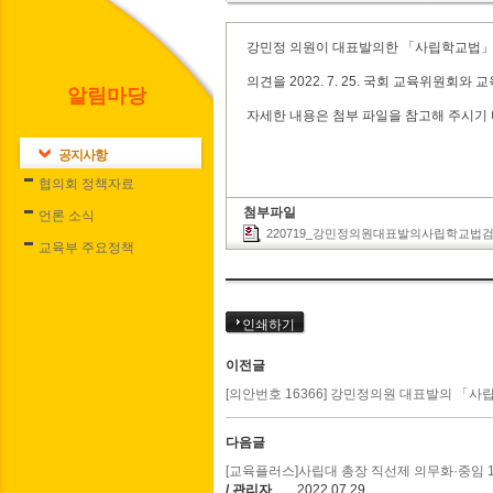
강민정 의원이 대표발의한 「사립학교법」일
의견을 2022. 7. 25. 국회 교육위원회
알림마당
자세한 내용은 첨부 파일을 참고해 주시기
공지사항
협의회 정책자료
첨부파일
언론 소식
220719_강민정의원대표발의사립학교법검토
교육부 주요정책
인쇄하기
이전글
[의안번호 16366] 강민정의원 대표발의 「
다음글
[교육플러스]사립대 총장 직선제 의무화·중임 1
/ 관리자
2022.07.29