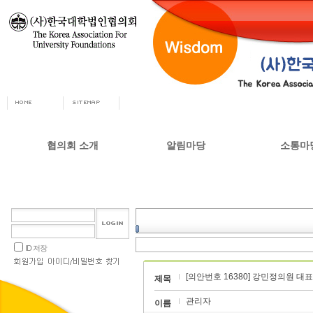
협의회 소개
알림마당
소통마
회장인사
공지사항
자유게시
사무총장
협의회 정책자료
상담실
협의회 연혁
언론 소식
갤러리
설립목적 및 주요사업
교육부 주요정책
ID 저장
협의회 정관
[의안번호 16380] 강민정의원
오시는길
제목
관리자
이름