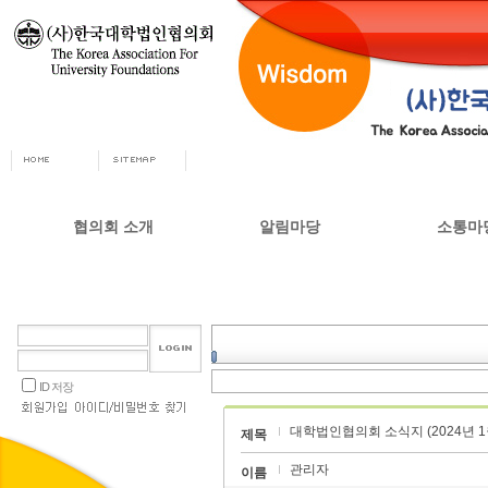
협의회 소개
알림마당
소통마
회장인사
공지사항
자유게시
사무총장
협의회 정책자료
상담실
협의회 연혁
언론 소식
갤러리
설립목적 및 주요사업
교육부 주요정책
ID 저장
협의회 정관
대학법인협의회 소식지 (2024년 1
오시는길
제목
관리자
이름