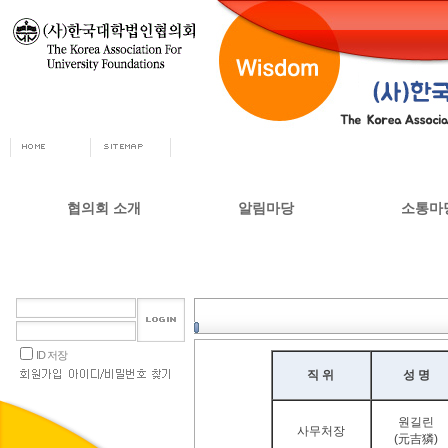
협의회 소개
알림마당
소통마
회장인사
공지사항
자유게시
사무총장
협의회 정책자료
상담실
협의회 연혁
언론 소식
갤러리
설립목적 및 주요사업
교육부 주요정책
ID 저장
협의회 정관
직 위
성 명
오시는길
원길린
사무처장
(元吉獜)