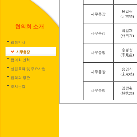
원길린
사무총장
(元吉獜)
협의회 소개
박일재
사무총장
(朴日在)
회장인사
송봉섭
사무총장
사무총장
(宋鳳燮)
협의회 연혁
설립목적 및 주요사업
송영식
사무총장
(宋永植)
협의회 정관
오시는길
임광환
사무총장
(林桄煥)