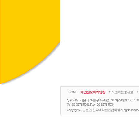
HOME
개인정보처리방침
저작권지침및신고
우) 04156 서울시 마포구 독막로 331 마스터즈타워 10
Tel :
02-3275-5031
Fax :
02-3275-5034
Copyright 사단법인 한국대학법인협의회.All rights reserv