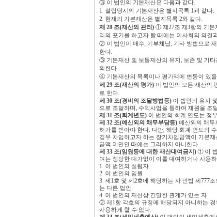
③
이 법인의 기본재산은 다음과 같다
.
1.
설립당시의 기본재산은 별지목록
1
과 같다
.
2.
현재의 기본재산은 별지목록
2
와 같다
.
제
28
조
(
재산의 관리
)
①
제
27
조 제
3
항의 기본
리의 포기를 하고자 할 때에는 이사회의 의결
②
이 법인이 매수
,
기부체납
,
기타 방법으로 재
한다
.
③
기본재산 및 보통재산의 유지
,
보존 및 기
의한다
.
④
기본재산의 목록이나 평가액에 변동이 있을
제
29
조
(
재산의 평가
)
이 법인의 모든 재산의 
로 한다
.
제
30
조
(
경비의 조달방법등
)
이 법인의 유지 
으로 조달하며
,
수익사업을 통하여 재원을 조달
제
31
조
(
회계년도
)
이 법인의 회계 연도는 정
제
32
조
(
예산외의 채무부담등
)
예산외의 채무의
허가를 받아야 한다
.
다만
,
해당 회계 연도의 
경우 차입하고자 하는 장기차입금액이 기본재
금액 미만인 때에는 그러하지 아니한다
.
제
33
조
(
임원등에 대한 재산대여금지
)
①
이 
여는 정당한 대가없이 이를 대여하거나 사용하
1.
이 법인의 설립자
2.
이 법인의 임원
3.
제
1
호 및 제
2
호에 해당하는 자 민법 제
777
조
는 다른 법인
4.
이 법인의 재산상 긴밀한 관계가 있는 자
②
제
1
항 각호의 규정에 해당되지 아니하는 경
사용하게 할 수 없다
.