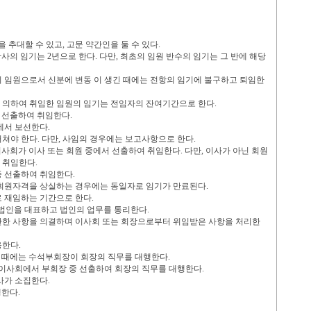
을 추대할 수 있고
,
고문 약간인을 둘 수 있다
.
감사의 임기는
2
년으로 한다
.
다만
,
최초의 임원 반수의 임기는 그 반에 해당
 임원으로서 신분에 변동 이 생긴 때에는 전항의 임기에 불구하고 퇴임한
 의하여 취임한 임원의 임기는 전임자의 잔여기간으로 한다
.
 선출하여 취임한다
.
에서 보선한다
.
거쳐야 한다
.
다만
,
사임의 경우에는 보고사항으로 한다
.
이사회가 이사 또는 회원 중에서 선출하여 취임한다
.
다만
,
이사가 아닌 회원
아 취임한다
.
중 선출하여 취임한다
.
회원자격을 상실하는 경우에는 동일자로 임기가 만료된다
.
로 재임하는 기간으로 한다
.
 법인을 대표하고 법인의 업무를 통리한다
.
관한 사항을 의결하며 이사회 또는 회장으로부터 위임받은 사항을 처리한
응한다
.
 때에는 수석부회장이 회장의 직무를 대행한다
.
 이사회에서 부회장 중 선출하여 회장의 직무를 대행한다
.
사가 소집한다
.
행한다
.