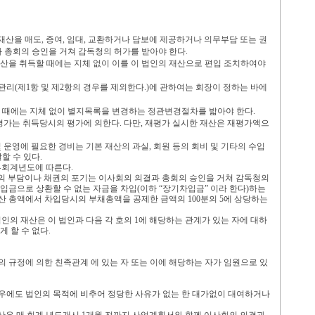
재산을 매도
,
증여
,
임대
,
교환하거나 담보에 제공하거나 의무부담 또는 권
과 총회의 승인을 거쳐 감독청의 허가를 받아야 한다
.
산을 취득할 때에는 지체 없이 이를 이 법인의 재산으로 편입 조치하여야
타관리
(
제
1
항 및 제
2
항의 경우를 제외한다
.)
에 관하여는 회장이 정하는 바에
 때에는 지체 없이 별지목록을 변경하는 정관변경절차를 밟아야 한다
.
평가는 취득당시의 평가에 의한다
.
다만
,
재평가 실시한 재산은 재평가액으
및 운영에 필요한 경비는 기본 재산의 과실
,
회원 등의 회비 및 기타의 수입
할 수 있다
.
부회계년도에 따른다
.
 부담이나 채권의 포기는 이사회의 의결과 총회의 승인을 거쳐 감독청의
수입금으로 상환할 수 없는 자금을 차입
(
이하
“
장기차입금
”
이라 한다
)
하는
산 총액에서 차입당시의 부채총액을 공제한 금액의
100
분의
5
에 상당하는
법인의 재산은 이 법인과 다음 각 호의
1
에 해당하는 관계가 있는 자에 대하
게 할 수 없다
.
의 규정에 의한 친족관계 에 있는 자 또는 이에 해당하는 자가 임원으로 있
우에도 법인의 목적에 비추어 정당한 사유가 없는 한 대가없이 대여하거나