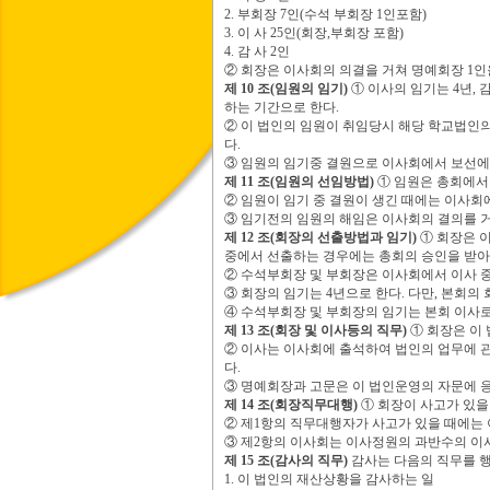
2.
부회장
7
인
(
수석 부회장
1
인포함
)
3.
이 사
25
인
(
회장
,
부회장 포함
)
4.
감 사
2
인
②
회장은 이사회의 의결을 거쳐 명예회장
1
인
제
10
조
(
임원의 임기
)
①
이사의 임기는
4
년
,
하는 기간으로 한다
.
②
이 법인의 임원이 취임당시 해당 학교법인의
다
.
③
임원의 임기중 결원으로 이사회에서 보선에
제
11
조
(
임원의 선임방법
)
①
임원은 총회에서
②
임원이 임기 중 결원이 생긴 때에는 이사회
③
임기전의 임원의 해임은 이사회의 결의를 
제
12
조
(
회장의 선출방법과 임기
)
①
회장은 
중에서 선출하는 경우에는 총회의 승인을 받
②
수석부회장 및 부회장은 이사회에서 이사 
③
회장의 임기는
4
년으로 한다
.
다만
,
본회의 
④
수석부회장 및 부회장의 임기는 본회 이사
제
13
조
(
회장 및 이사등의 직무
)
①
회장은 이
②
이사는 이사회에 출석하여 법인의 업무에 
다
.
③
명예회장과 고문은 이 법인운영의 자문에 
제
14
조
(
회장직무대행
)
①
회장이 사고가 있을
②
제
1
항의 직무대행자가 사고가 있을 때에는
③
제
2
항의 이사회는 이사정원의 과반수의 이
제
15
조
(
감사의 직무
)
감사는 다음의 직무를 
1.
이 법인의 재산상황을 감사하는 일