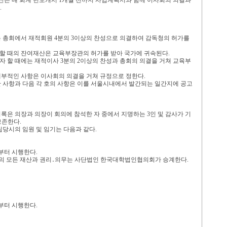
산은 매 회계 년도개시
1
개월 전까지 사업계획서와 함께 이사회의 의결과
.
는 총회에서 재적회원
4
분의
3
이상의 찬성으로 의결하여 감독청의 허가를
할 때의 잔여재산은 교육부장관의 허가를 받아 국가에 귀속된다
.
자 할 때에는 재적이사
3
분의
2
이상의 찬성과 총회의 의결을 거쳐 교육부
세부적인 사항은 이사회의 의결을 거쳐 규정으로 정한다
.
 사항과 다음 각 호의 사항은 이를 서울시내에서 발간되는 일간지에 공고
의록은 의장과 의장이 회의에 참석한 자 중에서 지명하는
3
인 및 감사가 기
보존한다
.
립당시의 임원 및 임기는 다음과 같다
.
부터 시행한다
.
의 모든 재산과 권리
․
의무는 사단법인 한국대학법인협의회가 승계한다
.
부터 시행한다
.