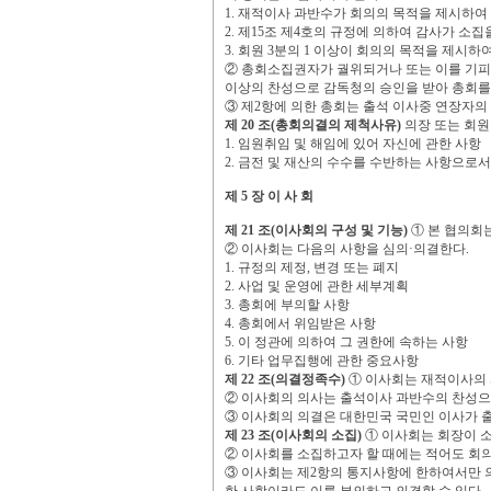
1.
재적이사 과반수가 회의의 목적을 제시하여 
2.
제
15
조 제
4
호의 규정에 의하여 감사가 소집
3.
회원
3
분의
1
이상이 회의의 목적을 제시하여
②
총회소집권자가 궐위되거나 또는 이를 기피
이상의 찬성으로 감독청의 승인을 받아 총회를
③
제
2
항에 의한 총회는 출석 이사중 연장자의
제
20
조
(
총회의결의 제척사유
)
의장 또는 회원
1.
임원취임 및 해임에 있어 자신에 관한 사항
2.
금전 및 재산의 수수를 수반하는 사항으로서
제
5
장 이 사 회
제
21
조
(
이사회의 구성 및 기능
)
①
본 협의회
②
이사회는 다음의 사항을 심의
·
의결한다
.
1.
규정의 제정
,
변경 또는 폐지
2.
사업 및 운영에 관한 세부계획
3.
총회에 부의할 사항
4.
총회에서 위임받은 사항
5.
이 정관에 의하여 그 권한에 속하는 사항
6.
기타 업무집행에 관한 중요사항
제
22
조
(
의결정족수
)
①
이사회는 재적이사의 
②
이사회의 의사는 출석이사 과반수의 찬성
③
이사회의 의결은 대한민국 국민인 이사가 
제
23
조
(
이사회의 소집
)
①
이사회는 회장이 소
②
이사회를 소집하고자 할 때에는 적어도 회
③
이사회는 제
2
항의 통지사항에 한하여서만 