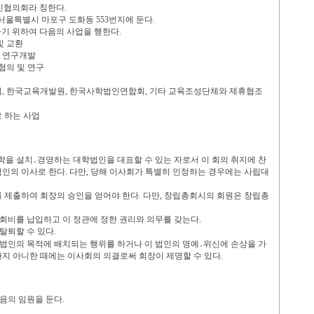
인협의회라 칭한다
.
 서울특별시 마포구 도화동
553
번지에 둔다
.
기 위하여 다음의 사업을 행한다
.
및 교환
의 연구개발
협의 및 연구
회
,
한국교육개발원
,
한국사학법인연합회
,
기타 교육조성단체와 제휴협조
 하는 사업
학을 설치
․
경영하는 대학법인을 대표할 수 있는 자로서 이 회의 취지에 찬
법인의 이사로 한다
.
다만
,
당해 이사회가 특별히 인정하는 경우에는 사립대
 제출하여 회장의 승인을 얻어야 한다
.
다만
,
창립총회시의 회원은 창립총
 회비를 납입하고 이 정관에 정한 권리와 의무를 갖는다
.
탈퇴할 수 있다
.
 법인의 목적에 배치되는 행위를 하거나 이 법인의 명예
․
위신에 손상을 가
하지 아니한 때에는 이사회의 의결로써 회장이 제명할 수 있다
.
다음의 임원을 둔다
.