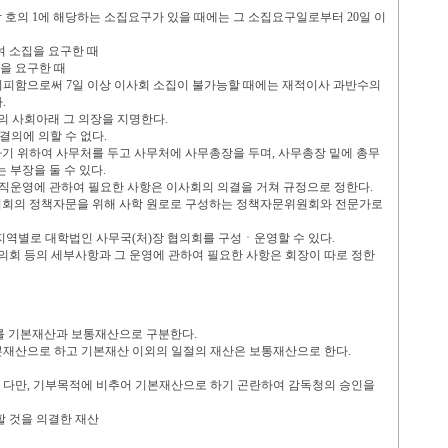
각 호의
1
에 해당하는 소집요구가 있을 때에는 그 소집요구일로부터
20
일 이
 소집을 요구한 때
을 요구한 때
 기피함으로써
7
일 이상 이사회 소집이 불가능할 때에는 재적이사 과반수의
다
.
의 사회아래 그 의장을 지명한다
.
결의에 의할 수 없다
.
하기 위하여 사무처를 두고 사무처에 사무총장을 두며
,
사무총장 밑에 총무
는 부장을 둘 수 있다
.
조직운영에 관하여 필요한 사항은 이사회의 의결을 거쳐 규정으로 정한다
.
의회의 정책자문을 위해 사학 원로로 구성하는 정책자문위원회와 전문가로
 지역별로 대학법인 사무국
(
처
)
장 협의회를 구성
ㆍ
운영할 수 있다
.
협의회 등의 세부사항과 그 운영에 관하여 필요한 사항은 회장이 따로 정한
이를 기본재산과 보통재산으로 구분한다
.
본재산으로 하고 기본재산 이외의 일절의 재산은 보통재산으로 한다
.
 다만
,
기부목적에 비추어 기본재산으로 하기 곤란하여 감독청의 승인을
 것을 의결한 재산