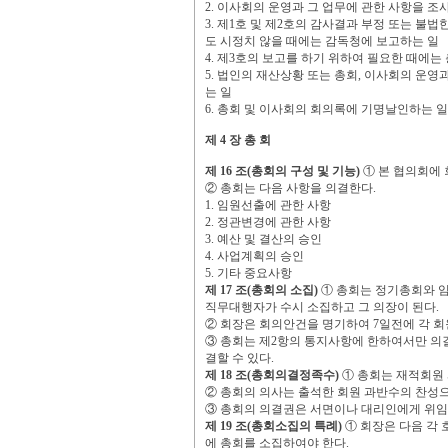
2.
이사회의 운영과 그 업무에 관한 사항을 조
3.
제
1
호 및 제
2
호의 감사결과 부정 또는 불법한
도 시정치 않을 때에는 감독청에 보고하는 일
4.
제
3
호의 보고를 하기 위하여 필요한 때에는 
5.
법인의 재산상황 또는 총회
,
이사회의 운영과
는 일
6.
총회 및 이사회의 회의록에 기명날인하는 일
제
4
장 총 회
제
16
조
(
총회의 구성 및 기능
)
①
본 협의회에
②
총회는 다음 사항을 의결한다
.
1.
임원선출에 관한 사항
2.
정관변경에 관한 사항
3.
예산 및 결산의 승인
4.
사업계획의 승인
5.
기타 중요사항
제
17
조
(
총회의 소집
)
①
총회는 정기총회와 
직무대행자가 수시 소집하고 그 의장이 된다
.
②
회장은 회의안건을 명기하여
7
일전에 각 
③
총회는 제
2
항의 통지사항에 한하여서만 의결
결할 수 있다
.
제
18
조
(
총회의결정족수
)
①
총회는 재적회원
②
총회의 의사는 출석한 회원 과반수의 찬성
③
총회의 의결권은 서면이나 대리인에게 위임
제
19
조
(
총회소집의 특례
)
①
회장은 다음 각
에 총회를 소집하여야 한다
.