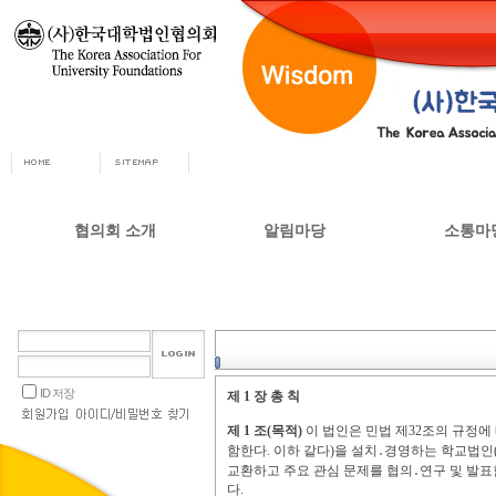
협의회 소개
알림마당
소통마
회장인사
공지사항
자유게시
사무총장
협의회 정책자료
상담실
협의회 연혁
언론 소식
갤러리
설립목적 및 주요사업
교육부 주요정책
ID 저장
제
1
장 총 칙
협의회 정관
제
1
조
(
목적
)
이 법인은 민법 제
32
조의 규정에
오시는길
함한다
.
이하 같다
)
을 설치
․
경영하는 학교법인
교환하고 주요 관심 문제를 협의
․
연구 및 발
다
.