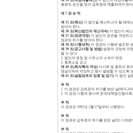
제
34
조
(
세입세출예산
)
이 법인의 세입세출예
총회의 승인을 얻어 감독청에 제출하여야 한다
제
7
장 보 칙
제
35
조
(
해산
)
이 법인을 해산하고자 할 때에
받아야 한다
.
제
36
조
(
해산법인의 재산귀속
)
이 법인이 해산
제
37
조
(
정관개정
)
이 법인의 정관을 개정하고
장관의 허가를 받아야 한다
.
제
38
조
(
시행세칙
)
이 정관의 시행에 필요한 
제
39
조
(
공고사항 및 방법
)
법령의 규정에 의한
할 수 있다
.
1.
법인의 명칭 및 사무소의 소재지 변경
2.
총회소집 공고
제
40
조
(
회의록의 작성
)
이사회 및 총회의 회
명날인하여 작성하고 항시 열람할 수 있도록 
제
41
조
(
설립당초의 임원 및 임기
)
이 법인 설
부 칙
1.
이 정관은 감독청의 허가를 받은 날
(88.6.20)
2.
이 정관 시행과 동시에 한국대학법인협의회
부 칙
이 정관은
1992
년
1
월
27
일부터 시행한다
.
부 칙
이 정관은 감독청의 허가를 받은 날
(92.5.19)
로
부 칙