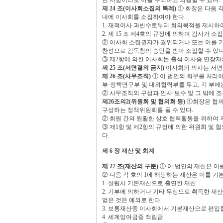
한 사항이라도 이를 부의하고 의결할 수 있다
.
제
24
조
(
이사회소집의 특례
)
①
회장은 다음 
내에 이사회를 소집하여야 한다
.
1.
재적이사 과반수로부터 회의목적을 제시하여
2.
제
15
조 제
4
호의 규정에 의하여 감사가 소집
②
이사회 소집권자가 궐위되거나 또는 이를
찬성으로 감독청의 승인을 받아 소집할 수 있
③
제
2
항에 의한 이사회는 출석 이사중 연장자
제
25
조
(
서면결의 금지
)
이사회의 의사는 서면
제
26
조
(
사무조직
)
①
이 법인의 회무를 처리
부
·
정책연구부 및 대외협력부를 두고
,
각 부에
②
사무조직의 구성과 인사
·
보수 및 그 밖에 
제
26
조의
2(
위원회 및 협의회 등
)
①
회장은 협
구성하는 정책위원회를 둘 수 있다
.
②
회원 간의 원활한 상호 협력활동을 위하여
③
제
1
항 및 제
2
항의 규정에 의한 위원회 및 
다
.
제
6
장 재산 및 회계
제
27
조
(
재산의 구분
)
①
이 법인의 재산은 
②
다음 각 호의
1
에 해당하는 재산은 이를 기
1.
설립시 기본재산으로 출연한 재산
2.
기부에 의하거나 기타 무상으로 취득한 재산
얻은 것은 예외로 한다
.
3.
보통재산중 이사회에서 기본재산으로 편입할
4.
세계잉여금중 적립금