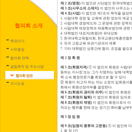
제
2
조
(
명칭
)
이 법인은 사단법인 한국대학법
제
3
조
(
사무소의 소재지
)
이 법인의 사무소는
제
4
조
(
사업
)
이 법인은 제
1
조의 목적을 달성하
1.
사립대학 경영 및 교육에 관한 정보의 제공 
2.
사립대학 경영제도와 그 운영에 관한 정책
협의회 소개
3.
사립대학 재정정책과 재원확보방안에 관한 
4.
대학법인 대표자
(
회원
)
의 유대강화
5.
한국대학교육협의회
,
한국교원단체총연합
회장인사
6.
외국 고등교육 유관기관과의 제휴
7.
기타 대학법인 상호간에 협의
․
조정을 필요로
사무총장
제
2
장 회 원
협의회 연혁
설립목적 및 주요사업
제
5
조
(
회원자격
)
①
이 법인의 회원은 사립대
동하는 이사장 또는 그가 지명하는 당해 대학
협의회 정관
학 소속 행정전문가를 회원으로 할 수 있다
.
②
회원이 되고자 하는 자는 소정의 입회원서를
오시는길
회에서 회원선정여부를 결정한다
.
제
6
조
(
회원의 권리와 의무
)
이 법인의 회원은
제
7
조
(
회원의 탈퇴
)
이 법인의 회원은 임의로 
제
8
조
(
회원의 제명
)
이 법인의 회원으로서 이
져오는 행위를 한때 또는 장기간 회비를 납부
제
3
장 임 원
제
9
조
(
임원의 종류와 고문등
)
①
이 법인에 
1.
회 장
1
인