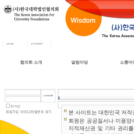
협의회 소개
알림마당
소통마
회장인사
공지사항
자유게시
사무총장
협의회 정책자료
상담실
협의회 연혁
언론 소식
갤러리
설립목적 및 주요사업
교육부 주요정책
ID 저장
협의회 정관
본 사이트는 대한민국 저작
오시는길
회원은 공공질서나 미풍양
지적재산권 및 기타 권리를