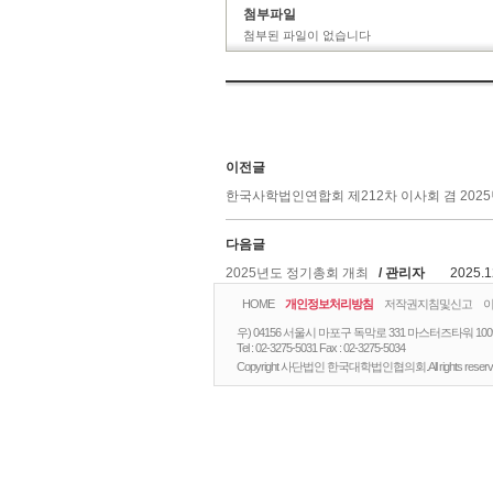
첨부파일
첨부된 파일이 없습니다
이전글
한국사학법인연합회 제212차 이사회 겸 202
다음글
2025년도 정기총회 개최
/ 관리자
2025.1
HOME
개인정보처리방침
저작권지침및신고
우) 04156 서울시 마포구 독막로 331 마스터즈타워 10
Tel :
02-3275-5031
Fax :
02-3275-5034
Copyright 사단법인 한국대학법인협의회.All rights reserv