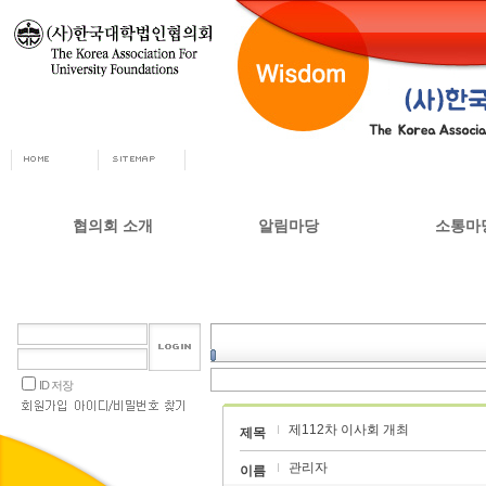
협의회 소개
알림마당
소통마
회장인사
공지사항
자유게시
사무총장
협의회 정책자료
상담실
협의회 연혁
언론 소식
갤러리
설립목적 및 주요사업
교육부 주요정책
ID 저장
협의회 정관
제112차 이사회 개최
오시는길
제목
관리자
이름