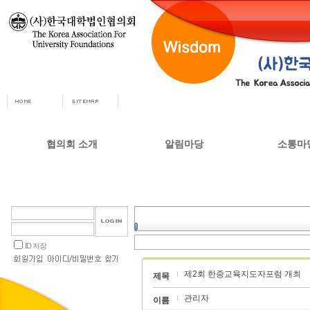
협의회 소개
알림마당
소통마
회장인사
공지사항
자유게시
사무총장
협의회 정책자료
상담실
협의회 연혁
언론 소식
갤러리
설립목적 및 주요사업
교육부 주요정책
ID 저장
협의회 정관
제2회 한중교육지도자포럼 개최
오시는길
제목
관리자
이름